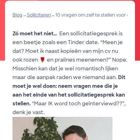
Blog
→
Solliciteren
→
10 vragen om zelf te stellen voor een g
Zó moet het niet…
Een sollicitatiegesprek is
een beetje zoals een Tinder date. “Meen je
dat? Moet ik naast kopieën van mijn cv nu
ook rozen
🌹
en pralines meenemen?” Nope.
Misschien kan dat je wel romantisch lijken
maar die aanpak raden we niemand aan.
Dit
moet je wel doen: neem vragen mee die je
aan het einde van het sollicitatiegesprek kan
stellen.
“Maar IK word toch geïnterviewd??”,
denk je vast.