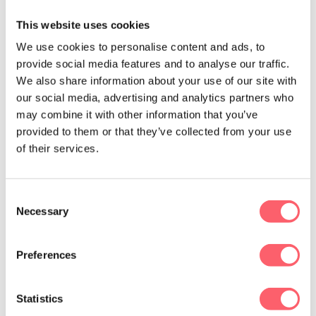
van mogelijke obstakels. Dat is belangrijk
omdat je zo kan beslissen of jij gemotiveerd
This website uses cookies
bent om deze
challenges
aan te gaan.
We use cookies to personalise content and ads, to
3. "Als ik word aangenomen, zal ik dan veel
provide social media features and to analyse our traffic.
We also share information about your use of our site with
collega’s hebben? En werk ik dan in een
our social media, advertising and analytics partners who
team, of individueel?”
may combine it with other information that you’ve
Vraag zéker ook naar het team waar je je tijd
provided to them or that they’ve collected from your use
mee gaat doorbrengen.
Een job kan al snel
of their services.
een nachtmerrie worden als je niet met je
collega’s overweg kan. En als een
Consent
sollicitatiegesprek als een snelle tinderdate
Necessary
Selection
is… Dan is werken met moeilijke collega’s
zoals een slecht huwelijk
💍
zonder
Preferences
einde.
Where can I file for divorce???
Statistics