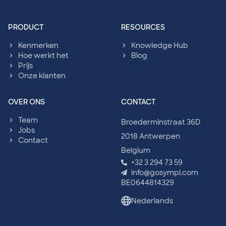
sympl: Footer navigation
PRODUCT
RESOURCES
Kenmerken
Knowledge Hub
Hoe werkt het
Blog
Prijs
Onze klanten
OVER ONS
CONTACT
Team
Broederminstraat 36D
Jobs
2018 Antwerpen
Contact
Belgium
+32 3 294 73 59
info@gosympl.com
BE0644814329
Nederlands