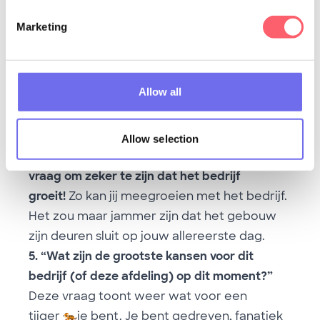
Marketing
Allow all
4. “Waar ziet u het bedrijf in 5 jaar? En in 10
jaar?”
Misschien weet je al dat je enkele jaren bij dit
Allow selection
bedrijf zult willen werken.
Stel dus deze
vraag om zeker te zijn dat het bedrijf
groeit!
Zo kan jij meegroeien met het bedrijf.
Het zou maar jammer zijn dat het gebouw
zijn deuren sluit op jouw allereerste dag.
5. “Wat zijn de grootste kansen voor dit
bedrijf (of deze afdeling) op dit moment?”
Deze vraag toont weer wat voor een
tijger
🐅
je bent. Je bent gedreven, fanatiek