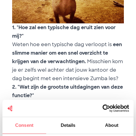
1. "Hoe zal een typische dag eruit zien voor
mij?"
Weten hoe een typische dag verloopt is
een
slimme manier om een snel overzicht te
krijgen van de verwachtingen.
Misschien kom
je er zelfs wel achter dat jouw kantoor de
dag begint met een intensieve Zumba les?
2. "Wat zijn de grootste uitdagingen van deze
functie?"
Met deze vraag dood je twee vliegen in één
klap!
👏
Ten eerste toon je je interviewer dat
jij niet kan wachten om de uitdaging aan te
Consent
Details
About
gaan. Maar ook: je zal nu al een idee hebben