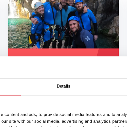
MALAGA
Workation ☀️
Details
Het halen van onze teamdoelstellingen
vroeg om een 'work-ation': we kookten
samen, werkten hard, en ontspanden
e content and ads, to provide social media features and to analy
samen bij het zwembad onder de
 our site with our social media, advertising and analytics partn
Spaanse zomerzon
in Malaga, Spanje.