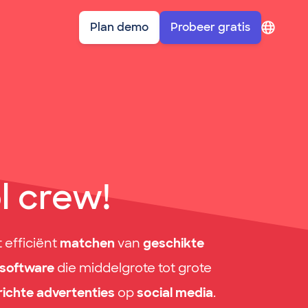
Plan demo
Probeer gratis
sympl: Account navigation
l crew!
t efficiënt
matchen
van
geschikte
software
die middelgrote tot grote
richte advertenties
op
social media
.