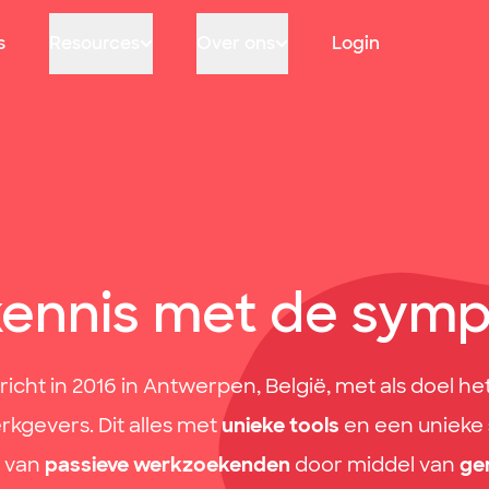
s
Resources
Over ons
Login
ennis met de symp
richt in 2016 in Antwerpen, België, met als doel he
kgevers. Dit alles met
unieke tools
en een unieke
n
van
passieve werkzoekenden
door middel van
ge