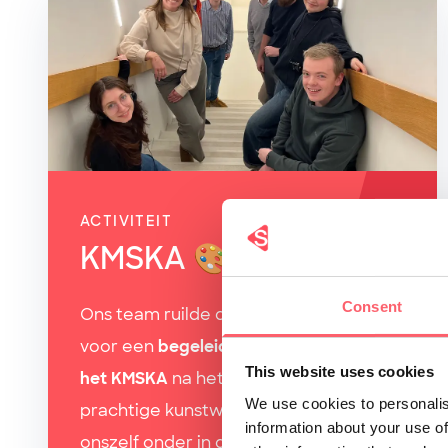
ACTIVITEIT
KMSKA 🎨
Consent
Ons team ruilde de kantoorbureaus
voor een
begeleide rondleiding door
This website uses cookies
het KMSKA
na het werk. Omringd door
We use cookies to personalis
prachtige kunstwerken, dompelden we
information about your use of
onszelf onder in de creativiteit van de