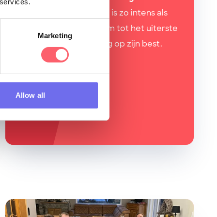
 services.
hindernisbaan
(Ja. Het is zo intens als
het klinkt!). Ons lichaam tot het uiterste
Marketing
drijven, is teambuilding op zijn best.
Allow all