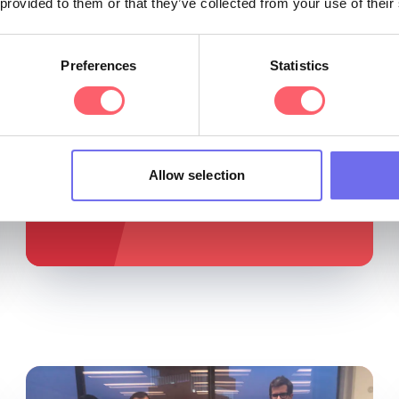
 provided to them or that they’ve collected from your use of their
We haten clichés, maar wat kunnen we
zeggen? We work hard, but play
Preferences
Statistics
harder!
Allow selection