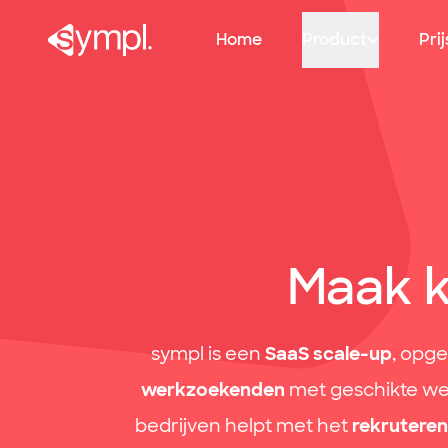
Jobs: maak kennis met het sympl team
sympl: Primary navigation
Home
Product
Prij
Maak k
sympl is een
SaaS scale-up
, opge
werkzoekenden
met geschikte wer
bedrijven helpt met het
rekrutere