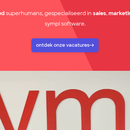
ed
superhumans, gespecialiseerd in
sales
,
marketi
sympl software.
ontdek onze vacatures