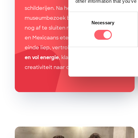
other information that you’ve
schilderijen. Na het interessante
Consent
museumbezoek besloten we onze dag
Necessary
Selection
nog af te sluiten met een paar drankjes
en Mexicaans eten! Toen de avond ten
einde liep, vertrokken we
geïnspireerd
en vol energie
, klaar om nieuwe
creativiteit naar ons werk te brengen.