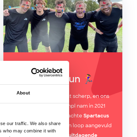
ACTIVITEIT
Spartacus Run 🏃‍♀️
About
We houden onze geest scherp, en ons
lichaam ook! Team sympl nam in 2021
deel aan de langverwachte
Spartacus
se our traffic. We also share
run
in Antwerpen - een loop aangevuld
ers who may combine it with
met obstakels en een
uitdagende