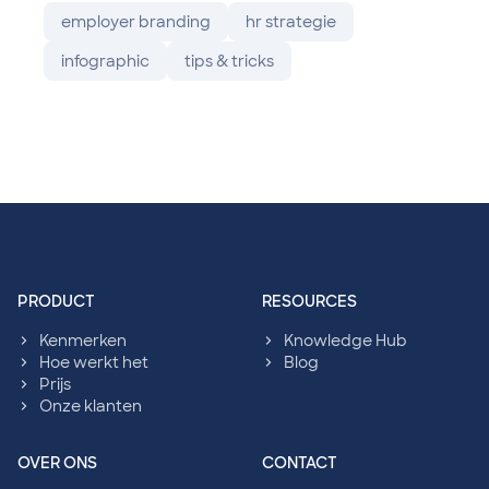
employer branding
hr strategie
infographic
tips & tricks
sympl: Footer navigation
PRODUCT
RESOURCES
Kenmerken
Knowledge Hub
Hoe werkt het
Blog
Prijs
Onze klanten
OVER ONS
CONTACT