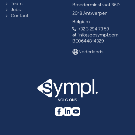
Team
Broederminstraat 36D
Jobs
2018 Antwerpen
Contact
Belgium
+32 3 294 73 59
info@gosympl.com
BE0644814329
Nederlands
VOLG ONS