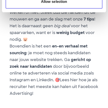
Allow selection
kandidaten beslissen of ze voor jou willen
werken of niet. Steek dus die handen uit de
mouwen en ga aan de slag met onze
7 tips
!
Het is daarnaast geen
big deal
voor het
spaarvarken, want er is
weinig budget
voor
nodig.
🐷
Bovendien is het een
en-en verhaal met
sourcing
: je moet nog steeds kandidaten
naar jouw website trekken. Ga
gericht op
zoek naar kandidaten
door bijvoorbeeld
online te adverteren via social media zoals
Instagram en LinkedIn.
🎯
Lees
hier
hoe je als
recruiter het meeste kan halen uit Facebook
Advertising!