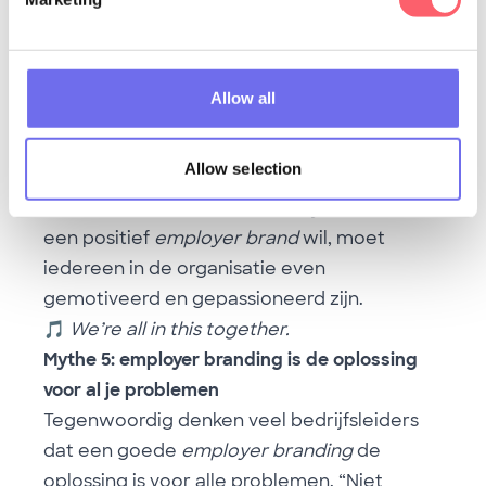
gecommuniceerd wordt in je bedrijf! Enkel
zo ben je echt op de hoogte van wat
er
through the grapevine
gefluisterd wordt.
Allow all
Mythe 4: employer branding is de
verantwoordelijkheid van HR
Allow selection
Een
employer brand
is
een
collectieve
verantwoordelijkheid
. Als je
een positief
employer brand
wil, moet
iedereen in de organisatie even
gemotiveerd en gepassioneerd zijn.
🎵
We’re all in this together.
Mythe 5: employer branding is de oplossing
voor al je problemen
Tegenwoordig denken veel bedrijfsleiders
dat een goede
employer branding
de
oplossing is voor alle problemen. “Niet