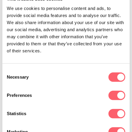
gebruik maken van andere metrics die een
We use cookies to personalise content and ads, to
indirect inzicht geven in hoe goed
provide social media features and to analyse our traffic.
We also share information about your use of our site with
je
employer brand
het doet.
our social media, advertising and analytics partners who
Mythe 3: employer branding is (te) duur
may combine it with other information that you’ve
Het hebben van een
groot budget
is mooi
provided to them or that they’ve collected from your use
meegenomen, maar dit is
niet altijd
of their services.
realistisch
.
So don’t worry
, want het is
bovendien niet echt noodzakelijk! Het enige
Consent
dat je nodig hebt, zijn
je werknemers
. Zorg
Necessary
Selection
ervoor dat zij goed op de hoogte zijn van je
waarden, visie en doelen. Met de
Preferences
nodige
awareness
en aanmoediging kan je
hen vervolgens aanwenden om je
employer
Statistics
brand
positief te beïnvloeden.
Happy
coworkers = happy image
.
🤩
Zoals we in het
vorig deeltje al zeiden: zorg dat er goed
Marketing