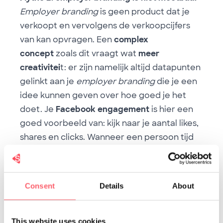
Employer branding
is geen product dat je
verkoopt en vervolgens de verkoopcijfers
van kan opvragen. Een
complex
concept
zoals dit vraagt wat
meer
creativitei
t: er zijn namelijk altijd datapunten
gelinkt aan je
employer branding
die je een
idee kunnen geven over hoe goed je het
doet. Je
Facebook engagement
is hier een
goed voorbeeld van: kijk naar je aantal likes,
shares en clicks. Wanneer een persoon tijd
en moeite in steekt om jouw bericht te liken,
te delen of een reactie te schrijven (ook al
neemt dit maar 2 seconden in beslag), dan
Consent
Details
About
betekent dit dat hij of zij geïnteresseerd is in
jouw bedrijf.
😍
Naast je Facebook engagement kan je ook
This website uses cookies