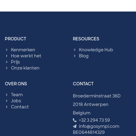
sympl: Footer navigation
PRODUCT
RESOURCES
Kenmerken
Knowledge Hub
Hoe werkt het
Blog
Prijs
Onze klanten
OVER ONS
CONTACT
Team
Broederminstraat 36D
Jobs
2018 Antwerpen
Contact
Belgium
+32 3 294 73 59
info@gosympl.com
BE0644814329