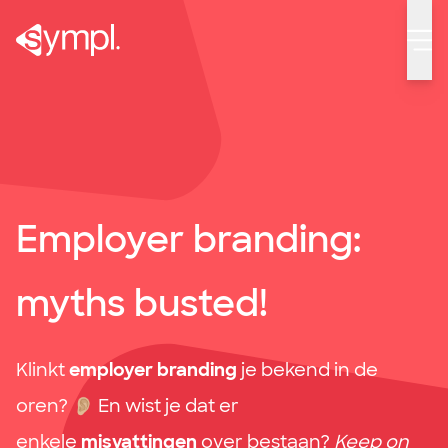
Employer branding: myths busted!
Employer branding:
myths busted!
Klinkt
employer branding
je bekend in de
oren?
👂🏼
En wist je dat er
enkele
misvattingen
over bestaan?
Keep on