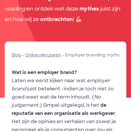
reading
en ontdek wat deze
mythes
juist zijn
en hoe wij ze
ontkrachten
!
💪🏼
Blog
→
Online rekruteren
→
Employer branding: myths bust
Wat is een employer brand?
Laten we eerst kijken naar wat
employer
brand
juist betekent -indien je toch niet zo
goed weet wat de term inhoudt. (
No
judgement.
) Simpel uitgelegd, is het
de
reputatie van een organisatie als werkgever
.
Het zijn de opinies en verhalen van zowel je
personeel als je consumenten over jou als